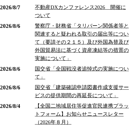
2026/8/7
不動産DXカンファレンス2026 開催に
ついて
2026/8/6
警察庁・財務省「タリバーン関係者等と
関連すると疑われる取引の届出等につい
て（要請その２１５）及び外国為替及び
外国貿易法に基づく資産凍結等の措置の
実施について」
2026/8/6
国交省「全国戦没者追悼式の実施につい
て」
2026/8/6
国交省「建築確認申請図書作成支援サー
ビスの提供期間の再延長について」
2026/8/4
【全国二地域居住等促進官民連携プラッ
トフォーム】お知らせニュースレター
（2026年８月）