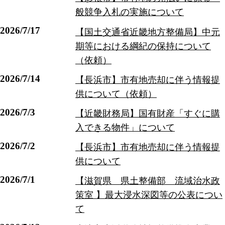
般競争入札の実施について
2026/7/17
【国土交通省近畿地方整備局】中元
期等における綱紀の保持について
（依頼）
2026/7/14
【長浜市】市有地売却に伴う情報提
供について（依頼）
2026/7/3
【近畿財務局】国有財産「すぐに購
入できる物件」について
2026/7/2
【長浜市】市有地売却に伴う情報提
供について
2026/7/1
【滋賀県 県土整備部 流域治水政
策室 】最大浸水深図等の公表につい
て