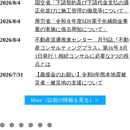
2026/8/4
国交省「下請契約及び下請代金支払の適
正化並びに施工管理の徹底等について」
2026/8/4
厚労省「令和８年度SDS電子化補助金事
業の実施に係る周知について」
2026/8/4
不動産流通推進センター 月刊誌『不動
産コンサルティングプラス』第16号 8月
1日発行！相続コンサルに必要な3つの視
点とは
2026/7/31
【義援金のお願い】令和8年熊本地震被
災者・被災地の支援について
More（以前の情報を見る）＞