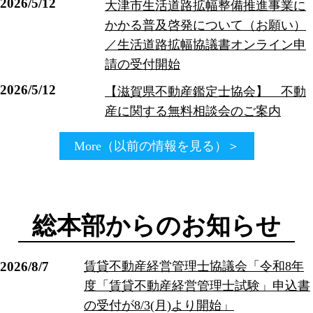
2026/5/12
大津市生活道路拡幅整備推進事業に
かかる普及啓発について（お願い）
／生活道路拡幅協議書オンライン申
請の受付開始
2026/5/12
【滋賀県不動産鑑定士協会】 不動
産に関する無料相談会のご案内
More（以前の情報を見る）＞
総本部からのお知らせ
2026/8/7
賃貸不動産経営管理士協議会「令和8年
度「賃貸不動産経営管理士試験」申込書
の受付が8/3(月)より開始」