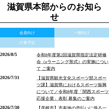
滋賀県本部からのお知ら
せ
会員向け
一般向け
行事予定
2026/8/5
令和8年度第2回滋賀県指定法定研修
会（eラーニング形式）の実施につい
て ご案内
2026/7/31
【滋賀県観光文化スポーツ部スポー
ツ課】滋賀県におけるスポーツ振興
について／令和8年度「関西スポーツ
応援企業」表彰 募集のご案内
2026/7/30
【彦根市】市有地の売払いに係る一