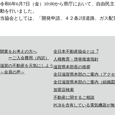
令和6年6月7日（金）10:00から県庁において、自
動を行いました。
当協会としては、「開発申請、４２条2項道路、ガス配
開業をお考えの方へ
全日本不動産協会とは︖
ご入会費用（内訳）
人権教育・啓発推進指針
滋賀の不動産を元気にしよう
滋賀県本部長の挨拶
～会員の声～
全日滋賀県本部のご案内（アクセ
全日滋賀県本部のご案内（組織図
加盟店検索
不動産に関するご相談
PCBを含有している電気機器が